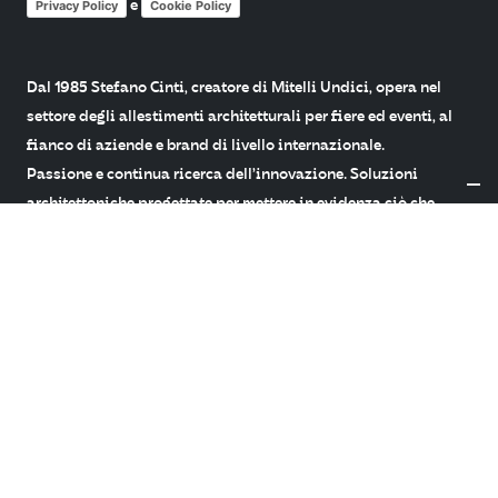
Privacy Policy
e
Cookie Policy
Dal 1985 Stefano Cinti, creatore di Mitelli Undici, opera nel
settore degli allestimenti architetturali per fiere ed eventi, al
fianco di aziende e brand di livello internazionale.
Passione e continua ricerca dell’innovazione. Soluzioni
architettoniche progettate per mettere in evidenza ciò che
conta davvero: i prodotti dei nostri clienti.
Menu
Home
Chi siamo
Case History
Contatti